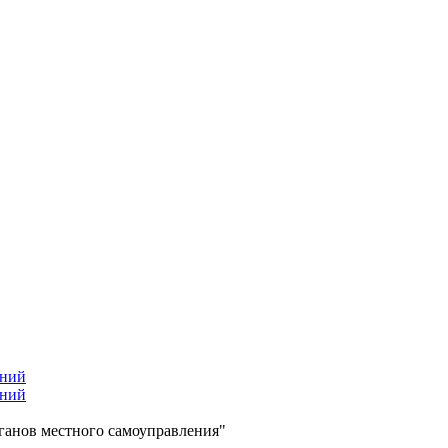
ений
ений
ганов местного самоуправления"