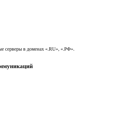
е серверы в доменах «.RU», «.РФ».
коммуникаций