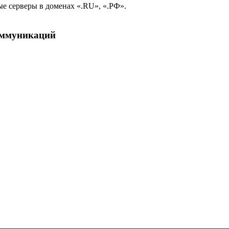
е серверы в доменах «.RU», «.РФ».
коммуникаций