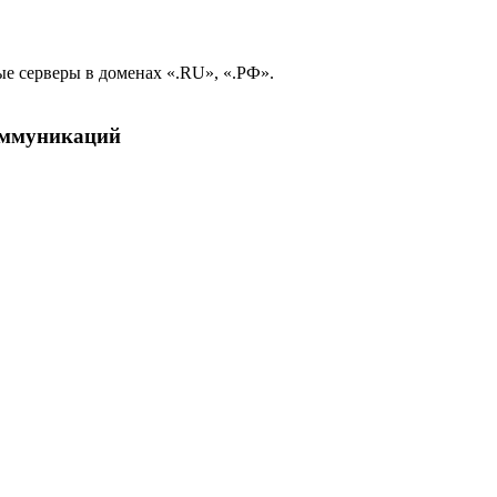
е серверы в доменах «.RU», «.РФ».
коммуникаций