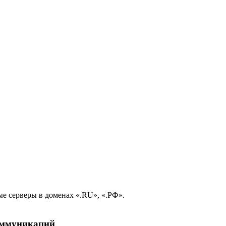
е серверы в доменах «.RU», «.РФ».
коммуникаций