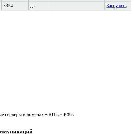
3324
да
Загрузить
е серверы в доменах «.RU», «.РФ».
коммуникаций