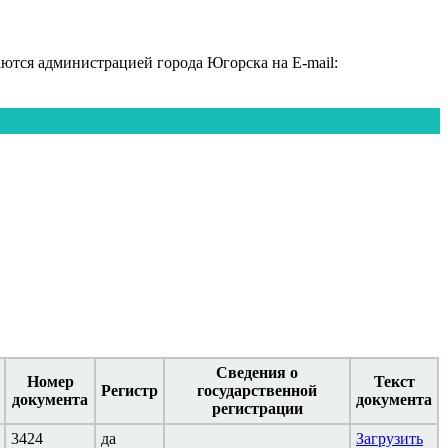
тся администрацией города Югорска на E-mail:
Сведения о
Номер
Текст
Регистр
государственной
документа
документа
регистрации
3424
да
Загрузить