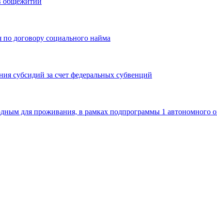
 в общежитии
я по договору социального найма
ения субсидий за счет федеральных субвенций
одным для проживания, в рамках подпрограммы 1 автономного о