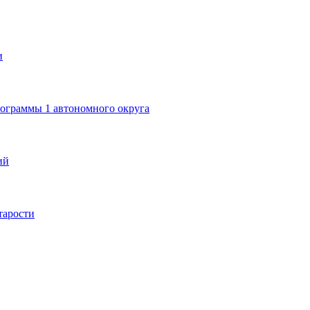
и
рограммы 1 автономного округа
ий
тарости