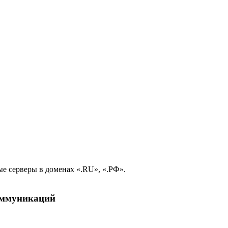
е серверы в доменах «.RU», «.РФ».
коммуникаций