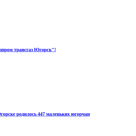
зпром трансгаз Югорск"!
Югорске родилось 447 маленьких югорчан