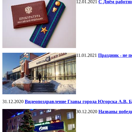
12.01.2021
С Днём работн
11.01.2021
Праздник - не 
31.12.2020
Видеопоздравление Главы города Югорска А.В. 
30.12.2020
Названы побед