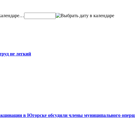
…
труд не легкий
акцинации в Югорске обсудили члены муниципального опер