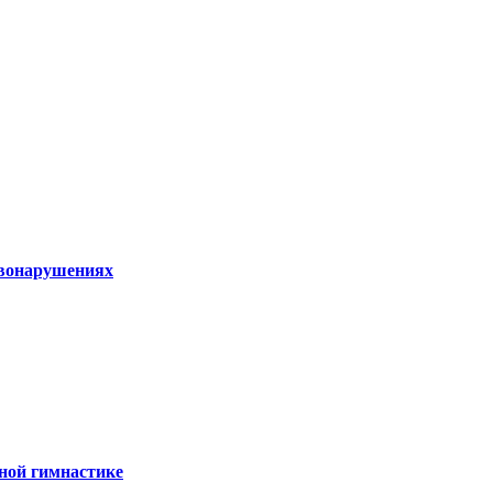
авонарушениях
ной гимнастике