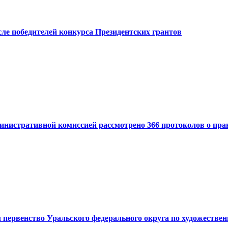
ле победителей конкурса Президентских грантов
министративной комиссией рассмотрено 366 протоколов о пр
первенство Уральского федерального округа по художествен