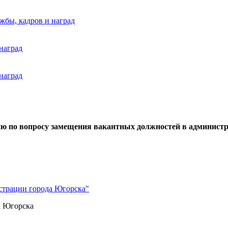
бы, кадров и наград
наград
наград
ю по вопросу замещения вакантных должностей в администр
страции города Югорска"
а Югорска