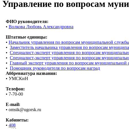
Управление по вопросам муни
ФИО руководителя:
•
Волкова Любовь Александровна
Штатные единицы:
•
Начальник управления по вопросам муниципальной службы,
•
Заместитель начальника управления по вопросам муниципа
•
Специалист-эксперт управления по вопросам муниципально
•
Специалист-эксперт управления по вопросам муниципально
•
Главный эксперт управления по вопросам муниципальной с
•
Помощник руководителя по вопросам наград
Аббревиатура названия:
• УМСКиН
Телефон:
• 7-70-00
E-mail:
• omsik@ugorsk.ru
Кабинеты:
•
408