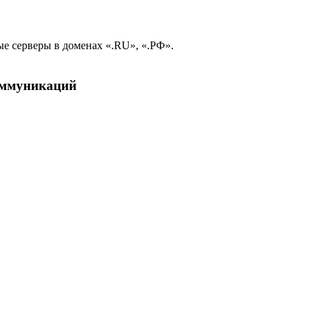
е серверы в доменах «.RU», «.РФ».
коммуникаций