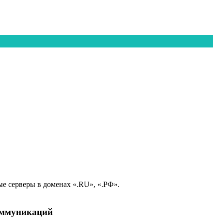
е серверы в доменах «.RU», «.РФ».
коммуникаций