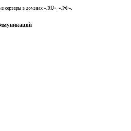
е серверы в доменах «.RU», «.РФ».
коммуникаций