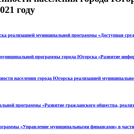
021 году
рска реализацией муниципальной программы «Доступная сред
й муниципальной программы города Югорска «Развитие инфо
ренности населения города Югорска реализацией муниципал
льной программы «Развитие гражданского общества, реализ
ограммы «Управление муниципальными финансами» в части 