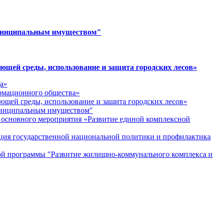
муниципальным имуществом"
щей среды, использование и защита городских лесов»
а»
рмационного общества»
щей среды, использование и защита городских лесов»
муниципальным имуществом"
основного мероприятия «Развитие единой комплексной
ция государственной национальной политики и профилактика
ной программы "Развитие жилищно-коммунального комплекса и