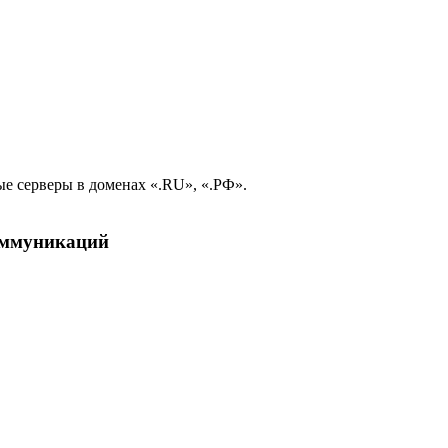
е серверы в доменах «.RU», «.РФ».
коммуникаций