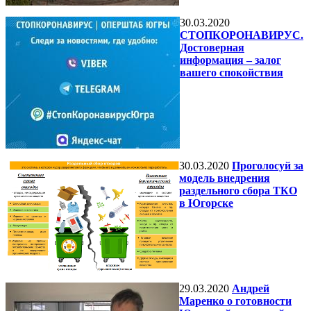
30.03.2020
СТОПКОРОНАВИРУС.
Достоверная
информация – залог
вашего спокойствия
30.03.2020
Проголосуй за
модель внедрения
раздельного сбора ТКО
в Югорске
29.03.2020
Андрей
Маренко о готовности