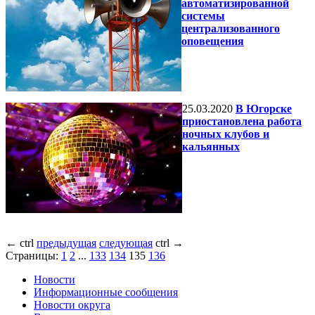
автоматизированной
системы
централизованного
оповещения
25.03.2020
В Югорске
приостановлена работа
ночных клубов и
кальянных
←
ctrl
предыдущая
следующая
ctrl
→
Страницы:
1
2
...
133
134
135
136
Новости
Информационные сообщения
Новости округа