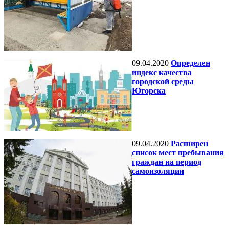
09.04.2020
Определен
индекс качества
городской среды
Югорска
09.04.2020
Расширен
список мест пребывания
граждан на период
самоизоляции