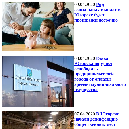
09.04.2020
Ряд
социальных выплат в
Югорске будет
произведен досрочно
08.04.2020
Глава
Югорска поручил
освободить
предпринимателей
города от оплаты
аренды муниципального
имущества
07.04.2020
В Югорске
начали дезинфекцию
общественных мест