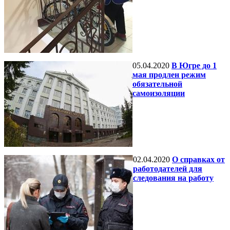
05.04.2020
В Югре до 1
мая продлен режим
обязательной
самоизоляции
02.04.2020
О справках от
работодателей для
следования на работу