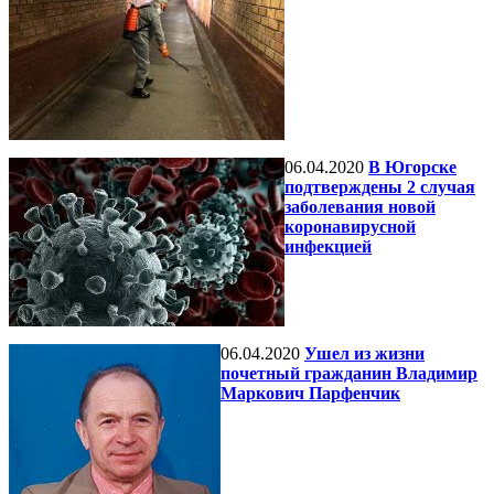
06.04.2020
В Югорске
подтверждены 2 случая
заболевания новой
коронавирусной
инфекцией
06.04.2020
Ушел из жизни
почетный гражданин Владимир
Маркович Парфенчик