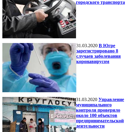
городского транспорта
31.03.2020
В Югре
зарегистрировано 8
случаев заболевания
коронавирусом
31.03.2020
Управление
муниципального
контроля проверило
около 100 объектов
предпринимательской
деятельности