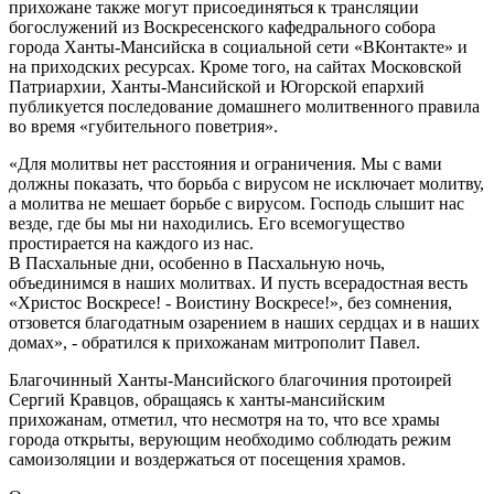
прихожане также могут присоединяться к трансляции
богослужений из Воскресенского кафедрального собора
города Ханты-Мансийска в социальной сети «ВКонтакте» и
на приходских ресурсах. Кроме того, на сайтах Московской
Патриархии, Ханты-Мансийской и Югорской епархий
публикуется последование домашнего молитвенного правила
во время «губительного поветрия».
«Для молитвы нет расстояния и ограничения. Мы с вами
должны показать, что борьба с вирусом не исключает молитву,
а молитва не мешает борьбе с вирусом. Господь слышит нас
везде, где бы мы ни находились. Его всемогущество
простирается на каждого из нас.
В Пасхальные дни, особенно в Пасхальную ночь,
объединимся в наших молитвах. И пусть всерадостная весть
«Христос Воскресе! - Воистину Воскресе!», без сомнения,
отзовется благодатным озарением в наших сердцах и в наших
домах», - обратился к прихожанам митрополит Павел.
Благочинный Ханты-Мансийского благочиния протоирей
Сергий Кравцов, обращаясь к ханты-мансийским
прихожанам, отметил, что несмотря на то, что все храмы
города открыты, верующим необходимо соблюдать режим
самоизоляции и воздержаться от посещения храмов.