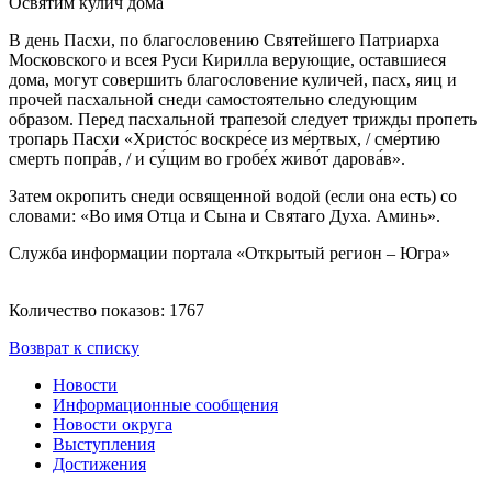
Освятим кулич дома
В день Пасхи, по благословению Святейшего Патриарха
Московского и всея Руси Кирилла верующие, оставшиеся
дома, могут совершить благословение куличей, пасх, яиц и
прочей пасхальной снеди самостоятельно следующим
образом. Перед пасхальной трапезой следует трижды пропеть
тропарь Пасхи «Христо́с воскре́се из ме́ртвых, / сме́ртию
смерть попра́в, / и су́щим во гробе́х живо́т дарова́в».
Затем окропить снеди освященной водой (если она есть) со
словами: «Во имя Отца и Сына и Святаго Духа. Аминь».
Служба информации портала «Открытый регион – Югра»
Количество показов: 1767
Возврат к списку
Новости
Информационные сообщения
Новости округа
Выступления
Достижения