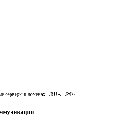
е серверы в доменах «.RU», «.РФ».
коммуникаций