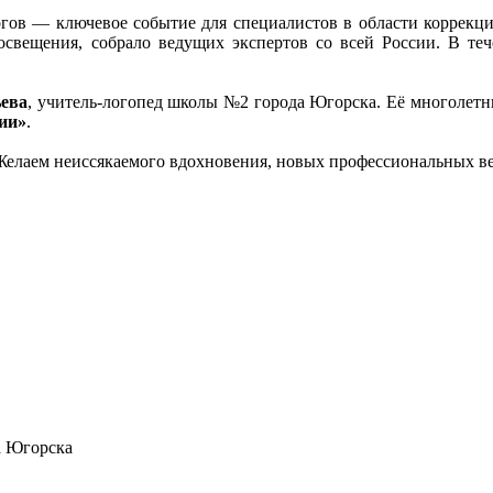
огов — ключевое событие для специалистов в области коррекц
свещения, собрало ведущих экспертов со всей России. В теч
ева
, учитель-логопед школы №2 города Югорска. Её многолет
ии»
.
елаем неиссякаемого вдохновения, новых профессиональных ве
а Югорска