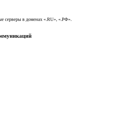
е серверы в доменах «.RU», «.РФ».
коммуникаций