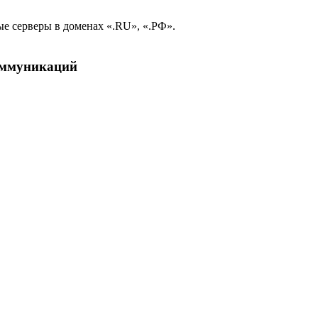
е серверы в доменах «.RU», «.РФ».
коммуникаций