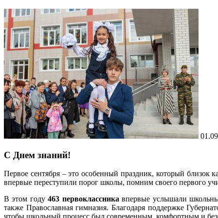
01.09
С Днем знаний!
Первое сентября – это особенный праздник, который близок 
впервые переступили порог школы, помним своего первого уч
В этом году
463 первоклассника
впервые услышали школьный
также Православная гимназия. Благодаря поддержке Губернат
чтобы школьный процесс был современным, комфортным и бе