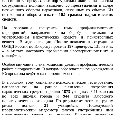
России по Югорску
Александр Красильников
. С начала года
сотрудниками полиции выявлено
55 преступлений
в сфере
незаконного оборота наркотиков, связанных со сбытом. Из
незаконного оборота изъято
162 грамма наркотических
средств.
На заседании коснулись темы профилактических
мероприятий, направленных на борьбу с незаконным
употреблением наркотических средств и психотропных
веществ. В ходе операции «Чистое поколение» сотрудники
ОМВД России по Югорску провели
197 проверок
, 131 из них
– в местах массового пребывания несовершеннолетних и
молодёжи.
Особое внимание члены комиссии уделили профилактической
работе с подростками. В каждом образовательном учреждении
Югорска она ведётся на постоянном основе.
В прошлом году социально-психологическое тестирование,
направленное на раннее выявление потребления
наркотических средств, прошли
1873
учащихся 7-11 классов
во всех школах города и
944
студента Югорского
политехнического колледжа. По результатам теста в группу
риска попали
21 учащийся
. Последующий
профилактический медосмотр фактов употребления ими
наркотических средств не выявил. Каждому подростку