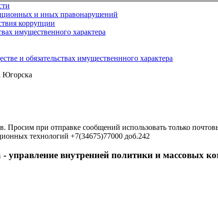
сти
упционных и иных правонарушений
ствия коррупции
ствах имущественного характера
естве и обязательствах имущественнного характера
а Югорска
в. Просим при отправке сообщений использовать только почтовы
ционных технологий +7(34675)77000 доб.242
 - управление внутренней политики и массовых 