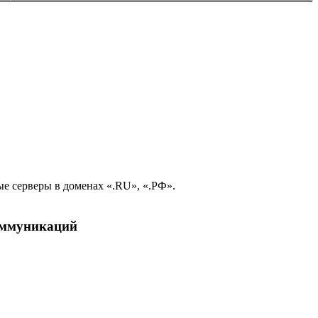
е серверы в доменах «.RU», «.РФ».
коммуникаций