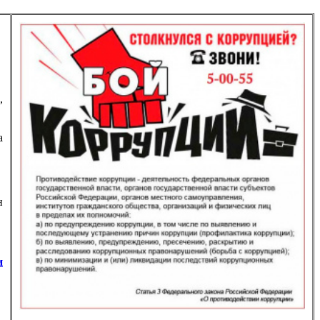
,
а
н
и