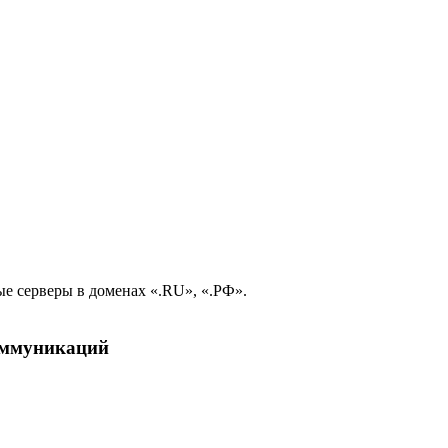
е серверы в доменах «.RU», «.РФ».
коммуникаций