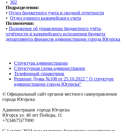
•
302
Подразделения:
•
Отдел бюджетного учета и сводной отчетности
•
Отдел единого казначейского счета
Полномочия:
•
Положение об управлении бюджетного учёта,
отчётности и казначейского исполнения бюджета
департамента финансов администрации города Югорска
Структура администрации
Структурная схема администрации
Телефонный справочник
Решение Думы №108 от 25.10.2022 " О структуре
администрации города Югорска"
© Официальный сайт органов местного самоуправления
города Югорска
Администрация города Югорска
Югорск ул. 40 лет Победы, 11
+7(34675)77000
С 1 марта 2024 года включена блокировка иностранных