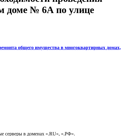
м доме № 6А по улице
ремонта общего имущества в многоквартирных домах,
е серверы в доменах «.RU», «.РФ».