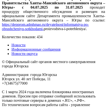
Правительства Ханты-Мансийского автономного округа –
Югры
»
с 04.07.2025 по 31.07.2025
проходит
процедуру общественного обсуждения и размещен на
официальном сайте Департамента промышленности Ханты-
Мансийского автономного округа – Югры по ссылке:
https://depprom.admhmao.ru/deyatelnost/informatsiya-po-
obrashcheniyu-sotkhodami-
proizvodstva-i-potrebleniya/.
Количество показов: 434
Новости
Информационные сообщения
Новости округа
© Официальный сайт органов местного самоуправления
города Югорска
Администрация города Югорска
Югорск ул. 40 лет Победы, 11
+7(34675)77000
С 1 марта 2024 года включена блокировка иностранных
доменов. Просим при отправке сообщений использовать
только почтовые серверы в доменах «.RU», «.РФ».
По техническим вопросам работы сайта - управление