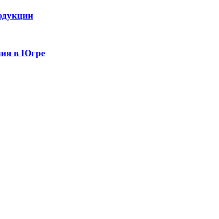
одукции
ния в Югре