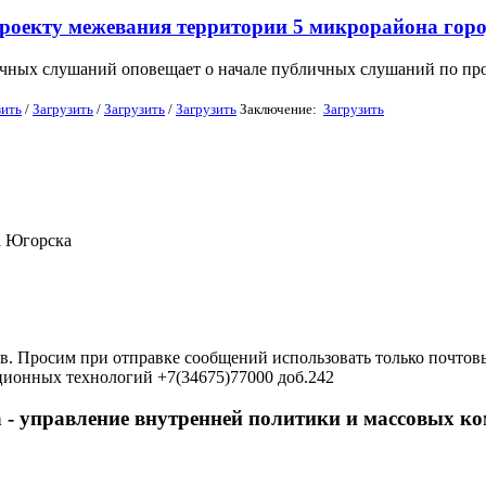
роекту межевания территории 5 микрорайона гор
чных слушаний оповещает о начале публичных слушаний по про
зить
/
Загрузить
/
Загрузить
/
Загрузить
Заключение:
Загрузить
а Югорска
в. Просим при отправке сообщений использовать только почтовы
ционных технологий +7(34675)77000 доб.242
 - управление внутренней политики и массовых 