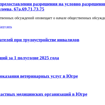
предоставлении разрешения на условно разрешенн
еева, 67а,69,71,73,75
твенных обсуждений оповещает о начале общественных обсужде
Загрузить
ателей при трудоустройстве инвалидов
ий за 1 полугодие 2025 года
 оказания ветеринарных услуг в Югре
 частных медицинских организаций в Югре