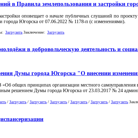
ний в Правила землепользования и застройки го
застройки оповещает о начале публичных слушаний по проекту
города Югорска от 07.06.2022 № 1178-п (с изменениями).
лы:
Загрузить
Заключение:
Загрузить
 молодёжи в добровольческую деятельность и соци
ения Думы города Югорска "О внесении изменени
ФЗ «Об общих принципах организации местного самоуправления 
нным решением Думы города Югорска от 23.03.2017 № 24 админ
зить
/
Загрузить
/
Загрузить
/
Загрузить
/
Загрузить
/
Загрузить
/
Загрузить
Закл
диспансеризации