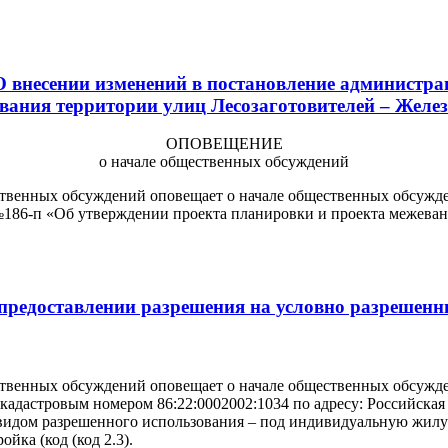
 внесении изменений в постановление администра
вания территории улиц Лесозаготовителей – Желе
ОПОВЕЩЕНИЕ
о начале общественных обсуждений
твенных обсуждений оповещает о начале общественных обсужде
№186-п «Об утверждении проекта планировки и проекта межеван
предоставлении разрешения на условно разрешенн
твенных обсуждений оповещает о начале общественных обсужде
 кадастровым номером 86:22:0002002:1034 по адресу: Российск
с видом разрешенного использования – под индивидуальную жил
йка (код (код 2.3).