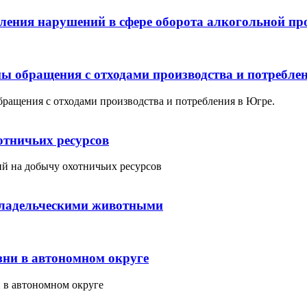
ления нарушений в сфере оборота алкогольной пр
ы обращения с отходами производства и потребле
ащения с отходами производства и потребления в Югре.
отничьих ресурсов
й на добычу охотничьих ресурсов
владельческими животными
зни в автономном округе
 в автономном округе