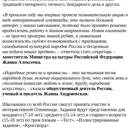
традиций гончарного, печного, бондарного дела и других.
«В прошлом году мы впервые провели познавательную акцию в
виде интерактивной олимпиады, что вызвало большой
интерес у наших школьников, поэтому было принято решение
продолжить работу в данном направлении. Новая олимпиада
– не просто проверка знаний ребят, а уникальная
возможность глубже познакомиться с традициями,
самобытной культурой народов России и бесценным
наследием наших предков»
, – отметила статс-секретарь –
заместитель Министра культуры Российской Федерации
Жанна Алексеева.
«Народные ремесла и промыслы – это застывшая песня
народной души, величие национального духа, что сквозь века и
столетия возносит любовь к земле, труду, народному
искусству»
, – сказала
общественный деятель России,
ученый и писатель Жанна Андриевская.
Школьники со всей России смогут принять участие в
интерактивной Олимпиаде. Задания будут представлены для
младшего (7-10 лет), среднего (11-14 лет) и старшего возраста
(15-18 лет) по трем блокам – «Тест», «Иллюстрированные
задания», «Кроссворд».