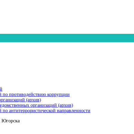
й
й по противодействию коррупции
организаций (архив)
ведомственных организаций (архив)
 по антитеррористической направленности
а Югорска