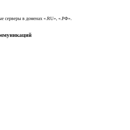
е серверы в доменах «.RU», «.РФ».
коммуникаций