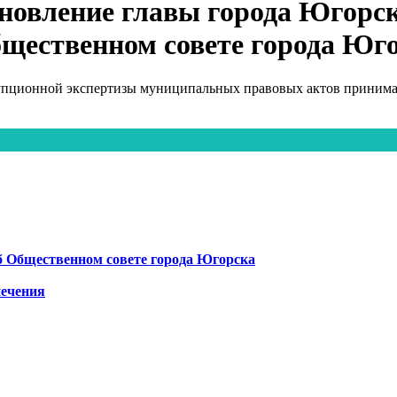
новление главы города Югорска
щественном совете города Юг
упционной экспертизы муниципальных правовых актов принимаю
б Общественном совете города Югорска
печения