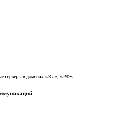
е серверы в доменах «.RU», «.РФ».
коммуникаций