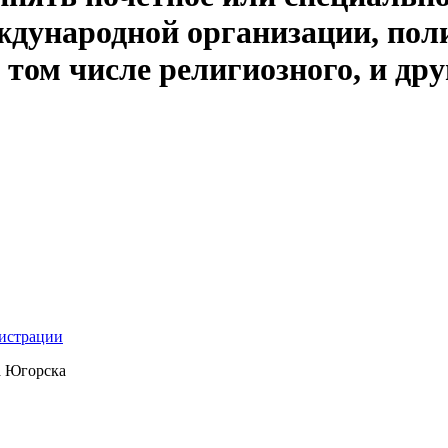
ждународной организации, пол
 том числе религиозного, и др
нистрации
а Югорска