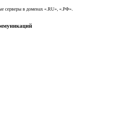
е серверы в доменах «.RU», «.РФ».
коммуникаций