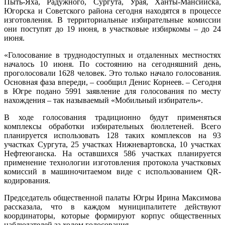
Пыть-Яха, Радужного, Сургута, Урая, Ханты-Мансийска,
Югорска и Советского района сегодня находятся в процессе
изготовления. В территориальные избирательные комиссии
они поступят до 19 июня, в участковые избиркомы – до 24
июня.
«Голосование в труднодоступных и отдаленных местностях
началось 10 июня. По состоянию на сегодняшний день,
проголосовали 1628 человек. Это только начало голосования.
Основная фаза впереди, – сообщил Денис Корнеев. – Сегодня
в Югре подано 5991 заявление для голосования по месту
нахождения – так называемый «Мобильный избиратель».
В ходе голосования традиционно будут применяться
комплексы обработки избирательных бюллетеней. Всего
планируется использовать 128 таких комплексов на 93
участках Сургута, 25 участках Нижневартовска, 10 участках
Нефтеюганска. На оставшихся 586 участках планируется
применение технологии изготовления протокола участковых
комиссий в машиночитаемом виде с использованием QR-
кодирования.
Председатель общественной палаты Югры Ирина Максимова
рассказала, что в каждом муниципалитете действуют
координаторы, которые формируют корпус общественных
наблюдателей за ходом голосования.