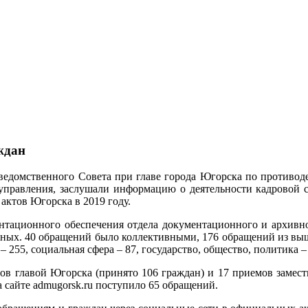
ждан
едомственного Совета при главе города Югорска по противоде
управления, заслушали информацию о деятельности кадровой
ктов Югорска в 2019 году.
нтационного обеспечения отдела документационного и архивно
тных. 40 обращений было коллективными, 176 обращений из вы
55, социальная сфера – 87, государство, общество, политика – 6
ов главой Югорска (принято 106 граждан) и 17 приемов замести
 сайте admugorsk.ru поступило 65 обращений.