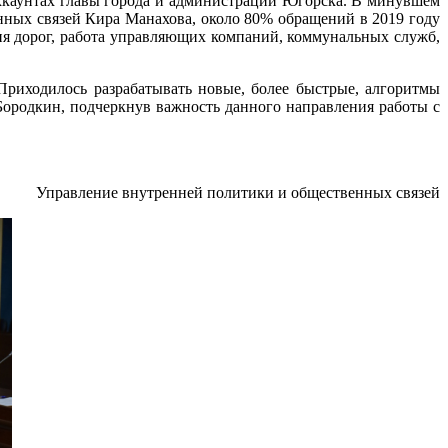
аккаунтах главы города и администрации Югорска. В минувшем
нных связей Кира Манахова, около 80% обращений в 2019 году
ция дорог, работа управляющих компаний, коммунальных служб,
риходилось разрабатывать новые, более быстрые, алгоритмы
Бородкин, подчеркнув важность данного направления работы с
Управление внутренней политики и общественных связей