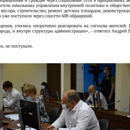
 обращениям и граждан через социальные сети в официальных 
ститель начальника управления внутренней политики и обществе
 мусора, строительство, ремонт детских площадок, реконструк
 уже поступило через соцсети 608 обращений.
ения, учились оперативно реагировать на сигналы жителей. П
рода, и внутри структуры администрации», - отметил Андрей 
и, не поступало.