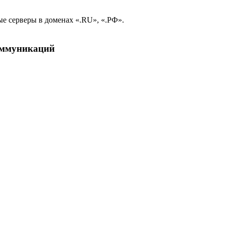
е серверы в доменах «.RU», «.РФ».
коммуникаций