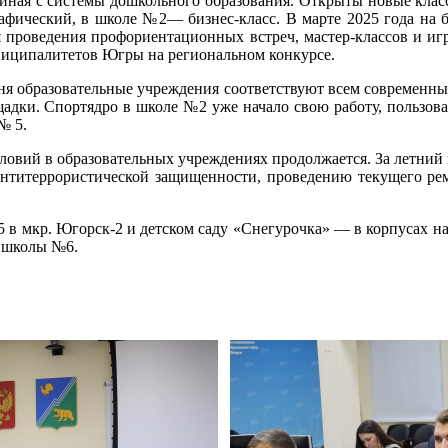
чиная с системы дошкольного образования. Открыты новые клас
фический, в школе №2— бизнес-класс. В марте 2025 года на 
 проведения профориентационных встреч, мастер-классов и и
униципалитетов Югры на региональном конкурсе.
я образовательные учреждения соответствуют всем современным 
дки. Спортядро в школе №2 уже начало свою работу, пользова
№ 5.
ловий в образовательных учреждениях продолжается. За летний
нтитеррористической защищенности, проведению текущего ремо
в мкр. Югорск-2 и детском саду «Снегурочка» — в корпусах на
 школы №6.