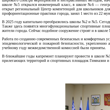
широкого спектра мероприятий и интерактивных методов, на
школе №5 открылся инженерный класс, в школе №6 — геогра
открыт региональный Центр компетенций для школьников для
профориентационные практики города, занял 1 место из 22 м
В 2025 году капитально преобразились школы №2 и №5. Сегодн
Также здесь появятся многофункциональные спортивные площа
жители города. Сейчас подобное сооружение строят и в школе 
Работа по созданию современных безопасных и комфортных ус
эпидемиологической и пожарной безопасности, укреплению а
учебному году межведомственной комиссией были приняты.
В ближайшие годы капремонт планируют провести в школе №5 
прилегающих территорий и спортивных площадок Гимназии и