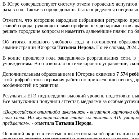
В Югре совершенствуют систему отчета городских депутатов
раза в год. Также в городе должны быть определены специальн
Отметим, что югорские народные избранники регулярно пров
главой города, руководителями профильных департаментов ад
решать городские вопросы и наметить дальнейшие планы по бл
Об итогах прошлого учебного года и готовности образова
администрации Югорска
Татьяна Нерода
. По её словам, 202
В конце прошлого года завершилась реорганизация сети, 
учреждениям. Это позволило оптимизировать управление, скон
Дополнительным образованием в Югорске охвачено
7 574 реб
этой цифрой стоит огромная работа по привлечению негосудар
особенностей их развития.
Результаты ЕГЭ подтвердили высокий уровень подготовки в
Все выпускники получили аттестат, медалями за особые успех
«Всероссийская олимпиада школьников - визитная карточка об
свои силы. На муниципальном этапе состязались 419 учащи
предметам»
, - отметила
Татьяна Нерода
.
Основной акцент в системе профессиональной ориентации и р