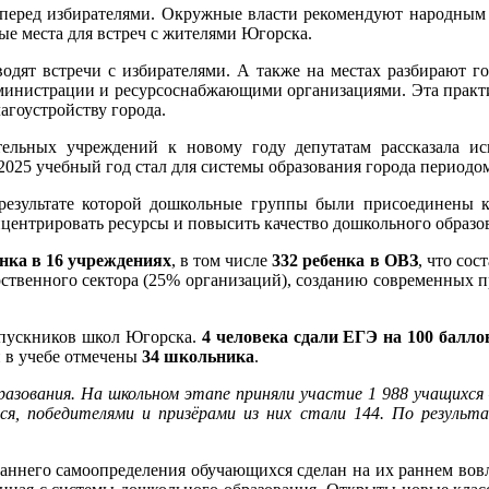
 перед избирателями. Окружные власти рекомендуют народным и
ые места для встреч с жителями Югорска.
одят встречи с избирателями. А также на местах разбирают го
министрации и ресурсоснабжающими организациями. Эта практик
агоустройству города.
тельных учреждений к новому году депутатам рассказала ис
4-2025 учебный год стал для системы образования города период
в результате которой дошкольные группы были присоединен
центрировать ресурсы и повысить качество дошкольного образо
ёнка в 16 учреждениях
, в том числе
332 ребенка в ОВЗ
, что сос
ственного сектора (25% организаций), созданию современных п
ыпускников школ Югорска.
4 человека сдали ЕГЭ на 100 балло
и в учебе отмечены
34 школьника
.
разования. На школьном этапе приняли участие 1 988 учащихся
хся, победителями и призёрами из них стали 144. По результ
аннего самоопределения обучающихся сделан на их раннем вов