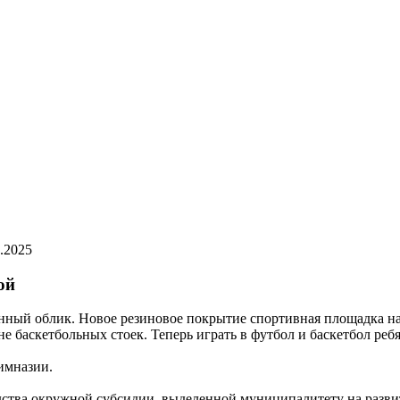
.2025
ой
нный облик. Новое резиновое покрытие спортивная площадка на
не баскетбольных стоек. Теперь играть в футбол и баскетбол ре
имназии.
дства окружной субсидии, выделенной муниципалитету на разви