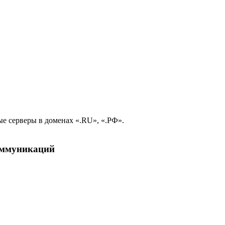
е серверы в доменах «.RU», «.РФ».
коммуникаций