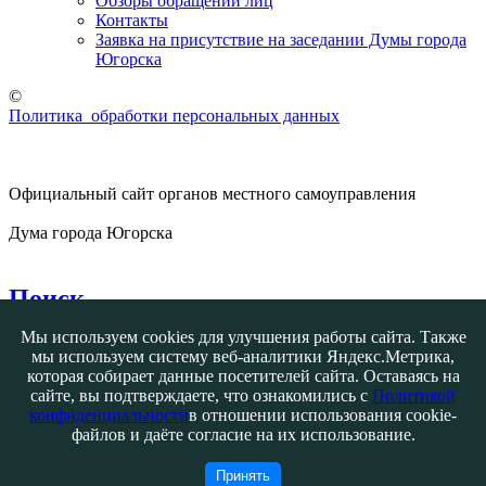
Обзоры обращений лиц
Контакты
Заявка на присутствие на заседании Думы города
Югорска
©
Политика обработки персональных данных
Официальный сайт органов местного самоуправления
Дума города Югорска
Поиск
Мы используем cookies для улучшения работы сайта. Также
мы используем систему веб-аналитики Яндекс.Метрика,
которая собирает данные посетителей сайта. Оставаясь на
сайте, вы подтверждаете, что ознакомились с
Политикой
конфиденциальности
в отношении использования cookie-
Контакты
файлов и даёте согласие на их использование.
Югорск ул. 40 лет Победы, 11
+7 (34675) 5-00-00
Принять
Авторизация