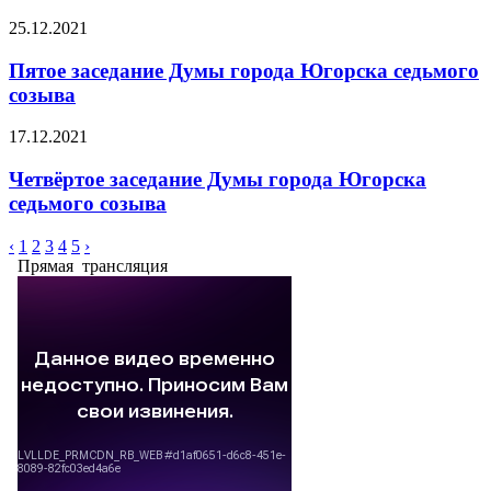
25.12.2021
Пятое заседание Думы города Югорска седьмого
созыва
17.12.2021
Четвёртое заседание Думы города Югорска
седьмого созыва
‹
1
2
3
4
5
›
Прямая трансляция