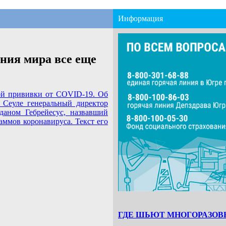
Информация
ения мира все еще
ной прививки от COVID-19. Об
 Сеуле генеральный директор
даном Гебрейесус, назвавший
аммов коронавируса. Текст его
ГДЕ ШЬЮТ МНОГОРАЗОВ