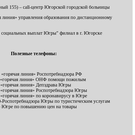
очный 155) – call-центр Югорской городской больницы
ая линия» управления образования по дистанционному
тр социальных выплат Югры" филиал в г. Югорске
Полезные телефоны:
я «горячая линия» Роспотребнадзора РФ
ая «горячая линия» ОНФ помощи пожилым
я «горячая линия» Депздрава Югры
ая «горячая линия» Роспотребнадзора Югры
я «горячая линия» по коронавирусу в Югре
00-Роспотребнадзора Югры по туристическим услугам
по Югре по повышению цен на товары