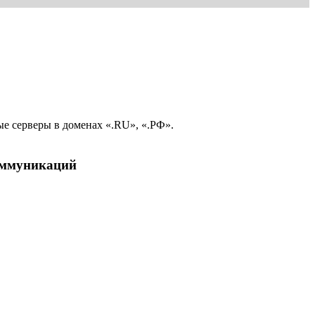
е серверы в доменах «.RU», «.РФ».
коммуникаций