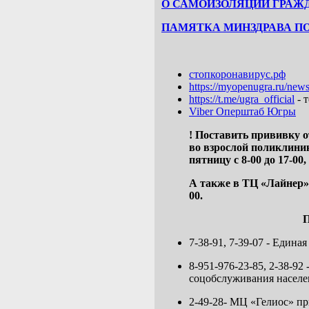
О САМОИЗОЛЯЦИИ ГРАЖД
ПАМЯТКА МИНЗДРАВА ПО
стопкоронавирус.рф
https://myopenugra.ru/news
https://t.me/ugra_official
- 
Viber Оперштаб Югры
! Поставить прививку 
во
взрослой поликлиники
пятницу с 8-00 до 17-00, 
А также в ТЦ «Лайнер»,
00.
П
7-38-91, 7-39-07 - Един
8-951-976-23-85, 2-38-9
соцобслуживания населе
2-49-28- МЦ «Гелиос» п