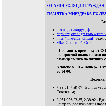
О САМОИЗОЛЯЦИИ ГРАЖДАН 
ПАМЯТКА МИНЗДРАВА ПО ЛЕ
Вс
стопкоронавирус.рф
https://myopenugra.ru/news/covi
https://t.me/ugra_official
- телег
Viber Оперштаб Югры
! Поставить прививку от C
во
взрослой поликлиники по 
с
понедельника по пятницу с 8-
А также в ТЦ «Лайнер», 1 эт
до 14-00.
Полезны
7-38-91, 7-39-07 - Единая «г
Советскому
8-951-976-23-85, 2-38-92 - 
центр соцобслуживания насел