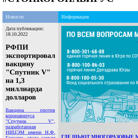
Новости
Информация
Дата публикации:
18.10.2022
РФПИ
экспортировал
вакцину
"Спутник V"
на 1,3
миллиарда
долларов
Вакцина против
коронавируса
"Спутник V",
разработанная
НИЦЭМ имени Н.Ф.
ГДЕ ШЬЮТ МНОГОРАЗОВЫЕ 
Гамалеи, стала самым