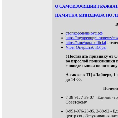
О САМОИЗОЛЯЦИИ ГРАЖДАН
ПАМЯТКА МИНЗДРАВА ПО Л
В
стопкоронавирус.рф
https://myopenugra.ru/news/cov
https://t.me/ugra_official
- тел
Viber Оперштаб Югры
! Поставить прививку от 
во
взрослой поликлиники по
с
понедельника по пятницу с 
А также в ТЦ «Лайнер», 1 
до 14-00.
Полезн
7-38-91, 7-39-07 - Единая «
Советскому
8-951-976-23-85, 2-38-92 -
центр соцобслуживания нас