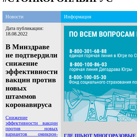
Новости
Информация
Дата публикации:
18.08.2022
В Минздраве
не подтвердили
снижение
эффективности
вакцин против
новых
штаммов
коронавируса
Снижение
эффективности вакцин
против новых
вариантов омикрон-
ГДЕ ШЬЮТ МНОГОРАЗОВЫЕ