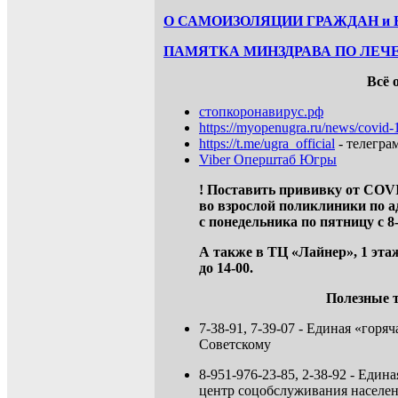
О САМОИЗОЛЯЦИИ ГРАЖДАН и
ПАМЯТКА МИНЗДРАВА ПО ЛЕЧЕ
Всё 
стопкоронавирус.рф
https://myopenugra.ru/news/covid-
https://t.me/ugra_official
- телегр
Viber Оперштаб Югры
! Поставить прививку от COV
во
взрослой поликлиники по ад
с
понедельника по пятницу с 8-00
А также в ТЦ «Лайнер», 1 эта
до 14-00.
Полезные 
7-38-91, 7-39-07 - Единая «гор
Советскому
8-951-976-23-85, 2-38-92 - Ед
центр соцобслуживания населен