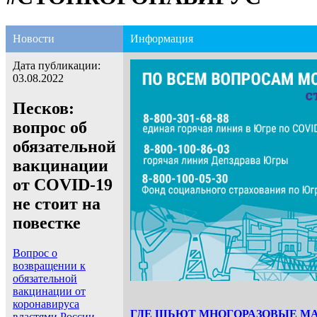
Новости
Информация
Дата публикации:
03.08.2022
Песков:
вопрос об
обязательной
вакцинации
от COVID-19
не стоит на
повестке
Вопрос о
возвращении к
обязательной
вакцинации от
коронавируса
ГДЕ ШЬЮТ МНОГОРАЗОВЫЕ М
властями России