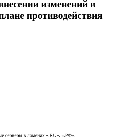
 внесении изменений в
 плане противодействия
е серверы в доменах «.RU», «.РФ».