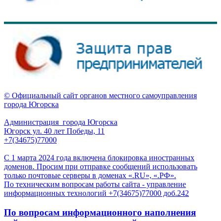
© Официальный сайт органов местного самоуправления
города Югорска
Администрация города Югорска
Югорск ул. 40 лет Победы, 11
+7(34675)77000
С 1 марта 2024 года включена блокировка иностранных
доменов. Просим при отправке сообщений использовать
только почтовые серверы в доменах «.RU», «.РФ».
По техническим вопросам работы сайта - управление
информационных технологий +7(34675)77000 доб.242
По вопросам информационного наполнения