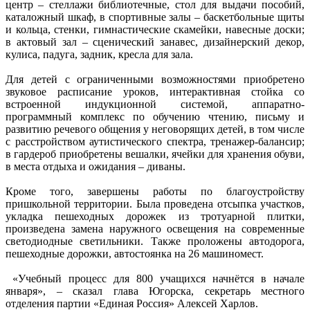
центр – стеллажи библиотечные, стол для выдачи пособий,
каталожный шкаф, в спортивные залы – баскетбольные щиты
и кольца, стенки, гимнастические скамейки, навесные доски;
в актовый зал – сценический занавес, дизайнерский декор,
кулиса, падуга, задник, кресла для зала.
Для детей с ограниченными возможностями приобретено
звуковое расписание уроков, интерактивная стойка со
встроенной индукционной системой, аппаратно-
программный комплекс по обучению чтению, письму и
развитию речевого общения у неговорящих детей, в том числе
с расстройством аутистического спектра, тренажер-балансир;
в гардероб приобретены вешалки, ячейки для хранения обуви,
в места отдыха и ожидания – диваны.
Кроме того, завершены работы по благоустройству
пришкольной территории. Была проведена отсыпка участков,
укладка пешеходных дорожек из тротуарной плитки,
произведена замена наружного освещения на современные
светодиодные светильники. Также проложены автодорога,
пешеходные дорожки, автостоянка на 26 машиномест.
«Учебный процесс для 800 учащихся начнётся в начале
января», – сказал глава Югорска, секретарь местного
отделения партии «Единая Россия» Алексей Харлов.