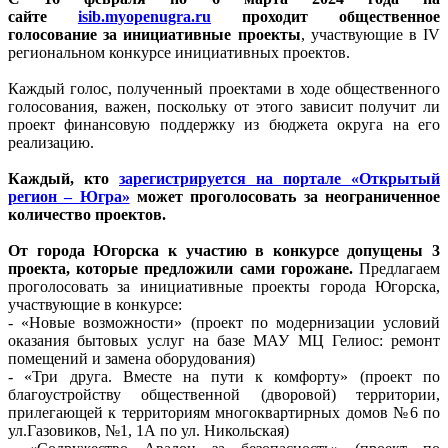
сайте
isib.myopenugra.ru
проходит общественное
голосование за инициативные проекты
, участвующие в IV
региональном конкурсе инициативных проектов.
Каждый голос, полученный проектами в ходе общественного
голосования, важен, поскольку от этого зависит получит ли
проект финансовую поддержку из бюджета округа на его
реализацию.
Каждый, кто
зарегистрируется на портале «Открытый
регион – Югра»
может проголосовать за неограниченное
количество проектов.
От города Югорска к участию в конкурсе допущены 3
проекта, которые предложили сами горожане.
Предлагаем
проголосовать за инициативные проекты города Югорска,
участвующие в конкурсе:
- «Новые возможности» (проект по модернизации условий
оказания бытовых услуг на базе МАУ МЦ Гелиос: ремонт
помещений и замена оборудования)
- «Три друга. Вместе на пути к комфорту» (проект по
благоустройству общественной (дворовой) территории,
прилегающей к территориям многоквартирных домов №6 по
ул.Газовиков, №1, 1А по ул. Никольская)