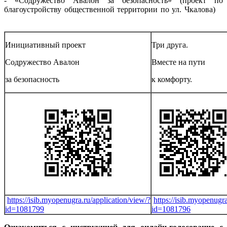
- «Содружество Авалон за безопасность» (проект по
благоустройству общественной территории по ул. Чкалова)
Инициативный проект
Три друга.
Содружество Авалон
Вместе на пути
за безопасность
к комфорту.
https://isib.myopenugra.ru/application/view/?
https://isib.myopenugra
id=1081799
id=1081796